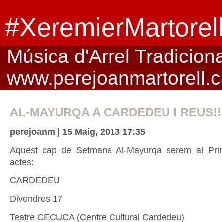
#XeremierMartorel
Música d'Arrel Tradicional
www.perejoanmartorell.c
AL-MAYURQA A CARDEDEU I REUS!!
perejoanm | 15 Maig, 2013 17:35
Aquest cap de Setmana Al-Mayurqa serem al Princ
actes:
CARDEDEU
Divendres 17
Teatre CECUCA (Centre Cultural Cardedeu)