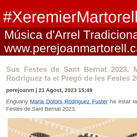
#XeremierMartorel
Música d'Arrel Tradicional
www.perejoanmartorell.c
Sus Festes de Sant Bernat 2023. M
Rodríguez fa el Pregó de les Festes 2
perejoanm | 21 Agost, 2023 15:49
Enguany
Maria Dolors Rodriguez Fuster
ha estat la
Festes de Sant Bernat 2023.