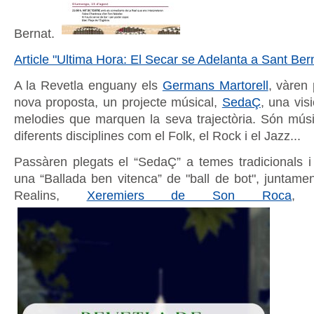
Bernat.
Article "Ultima Hora: El Secar se Adelanta a Sant Bern
A la Revetla enguany els
Germans Martorell
, vàren
nova proposta, un projecte músical,
SedaÇ
, una vis
melodies que marquen la seva trajectòria. Són mú
diferents disciplines com el Folk, el Rock i el Jazz...
Passàren plegats el “SedaÇ” a temes tradicionals i d
una “Ballada ben vitenca” de "ball de bot", juntam
Realins,
Xeremiers de Son Roca
, 