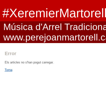
#XeremierMartorel
Música d'Arrel Tradicional
www.perejoanmartorell.c
Error
Els articles no s'han pogut carregar.
Torna