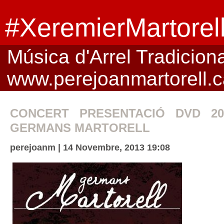
#XeremierMartorel
Música d'Arrel Tradicional
www.perejoanmartorell.c
CONCERT PRESENTACIÓ DVD 2
GERMANS MARTORELL
perejoanm | 14 Novembre, 2013 19:08