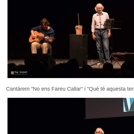
Cantàrem "No ens Fareu Callar" i "Qué té aquesta terr