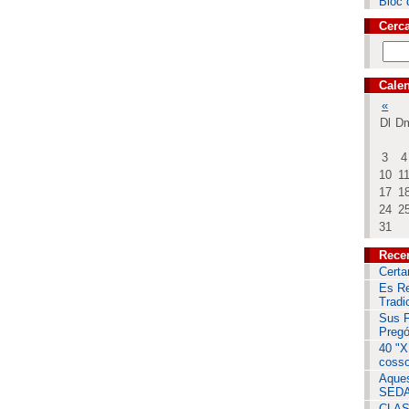
Bloc 
Cerc
Calen
«
Dl
D
3
4
10
1
17
1
24
2
31
Rece
Certa
Es Re
Tradi
Sus F
Pregó
40 "X
cosso
Aques
SEDA
CLAS