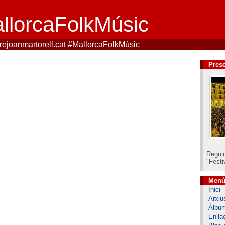
llorcaFolkMúsic
perejoanmartorell.cat #MallorcaFolkMúsic
Prese
Regui
"Festi
Men
Inici
Arxiu
Àlbu
Enlla