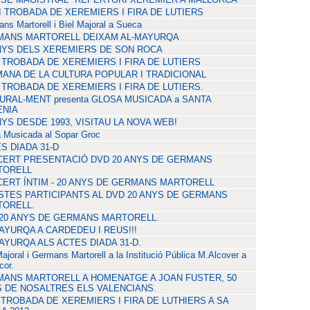
I TROBADA DE XEREMIERS I FIRA DE LUTIERS
ns Martorell i Biel Majoral a Sueca
MANS MARTORELL DEIXAM AL-MAYURQA
NYS DELS XEREMIERS DE SON ROCA
 TROBADA DE XEREMIERS I FIRA DE LUTIERS
ANA DE LA CULTURA POPULAR I TRADICIONAL
 TROBADA DE XEREMIERS I FIRA DE LUTIERS.
URAL-MENT presenta GLOSA MUSICADA a SANTA
ÈNIA
NYS DESDE 1993, VISITAU LA NOVA WEB!
 Musicada al Sopar Groc
S DIADA 31-D
ERT PRESENTACIÓ DVD 20 ANYS DE GERMANS
TORELL
ERT ÍNTIM - 20 ANYS DE GERMANS MARTORELL
STES PARTICIPANTS AL DVD 20 ANYS DE GERMANS
ORELL.
20 ANYS DE GERMANS MARTORELL.
AYURQA A CARDEDEU I REUS!!!
AYURQA ALS ACTES DIADA 31-D.
Majoral i Germans Martorell a la Institució Pública M.Alcover a
or.
ANS MARTORELL A HOMENATGE A JOAN FUSTER, 50
 DE NOSALTRES ELS VALENCIANS.
I TROBADA DE XEREMIERS I FIRA DE LUTHIERS A SA