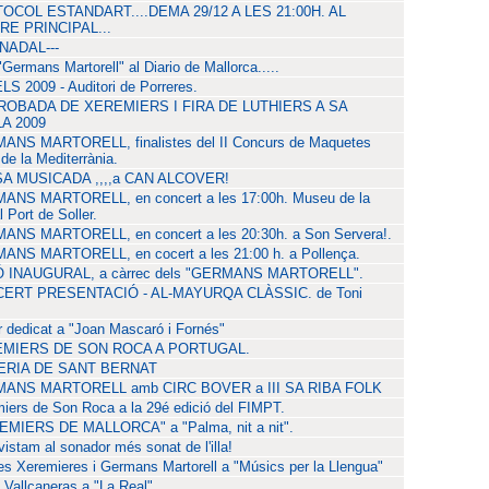
OCOL ESTANDART....DEMA 29/12 A LES 21:00H. AL
RE PRINCIPAL...
NADAL---
"Germans Martorell" al Diario de Mallorca.....
S 2009 - Auditori de Porreres.
ROBADA DE XEREMIERS I FIRA DE LUTHIERS A SA
A 2009
ANS MARTORELL, finalistes del II Concurs de Maquetes
de la Mediterrània.
A MUSICADA ,,,,a CAN ALCOVER!
ANS MARTORELL, en concert a les 17:00h. Museu de la
 Port de Soller.
NS MARTORELL, en concert a les 20:30h. a Son Servera!.
NS MARTORELL, en cocert a les 21:00 h. a Pollença.
Ó INAUGURAL, a càrrec dels "GERMANS MARTORELL".
ERT PRESENTACIÓ - AL-MAYURQA CLÀSSIC. de Toni
r dedicat a "Joan Mascaró i Fornés"
MIERS DE SON ROCA A PORTUGAL.
RIA DE SANT BERNAT
ANS MARTORELL amb CIRC BOVER a III SA RIBA FOLK
iers de Son Roca a la 29é edició del FIMPT.
EMIERS DE MALLORCA" a "Palma, nit a nit".
vistam al sonador més sonat de l'illa!
es Xeremieres i Germans Martorell a "Músics per la Llengua"
 Vallcaneras a "La Real".