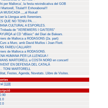
hi per Mallorca’, la festa reivindicativa del GOB
 Martorell, Titulat!!! Enhorabona!!!
 MUSICADA ,,,,al Riskal!
per la Llengua amb Xeremiers.
S QUE NO TENIU PA.....
ANA CULTURAL A ESPORLES.
I Trobada de "XEREMIERS I GAITERS"
YURQA al CD "dBàsic" del Diari de Balears.
iers de Mallorca a RODASONS (2a. part)
 Curs a Muro, amb David Muiños i Joan Florit.
NS FAREU CALLAR!!!
miers de Mallorca a RODASONS.
NA HUMANA PER LA LLENGUA !
ANS MARTORELL a COSTA NORD en concert!
OVENT EN DEFENSA DEL CATALÀ
.... TONI MARTORELL
litat, Festes, Agenda, Novetats. Llibre de Visites.
ories
ral
[119]
cripció
0.90
1.0
2.0