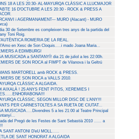
UNS 18 A LES 20:30- AL-MAYURQA CLÀSSIC A LLUCMAJOR
ABTE 16 D'OCTUBRE A LES 20:30 - ROCK & PRESS A
ACOR.
RCANVI i AGERMANAMENT--- MURO (Alacant) - MURO
orca)
dia 30 de Setembre es compleixen tres anys de la partida del
ny Toni Roig.
L'AUTÈNTICA ROMERIA DE LA REAL.
l'Amo en Xesc de Son Cloquis.....i mado Joana Maria...
MIERS A EDIMBURG!
 MUSICADA a SANTANYÍ! dia 21 de juliol a les 22:00h.
MIERS DE SON ROCA al FIMPT de Vilanova i la Geltrú
ANS MARTORELL amb ROCK & PRESS.
MIERS DE SON ROCA a VALLS 2010.
AYURQA CLÀSSIC A ALGAIDA.
I AIXALÀ ! 25 ANYS FENT PITOS, XEREMIES I
ES......ENHORABONA!!!
AYURQA CLÀSSIC, SEGON MILLOR DISC DE L'ANY!!!
NTS PER CARNESTOLTES A SA RUETA DE CIUTAT...
 MUSICADA.....Divendres 5 a les 21:00 al Teatre Principal
ntanyí...
lada del Pregó de les Festes de Sant Sebastià 2010 ...... a
!!
A SANT ANTONI D'eU MOLL......
TLA DE SANT HONORAT A ALGAIDA