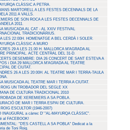
AYURQA CLÀSSIC A PETRA.
ANS MARTORELL A LES FESTES DECENNALS DE LA
ELA 2011 A VALLS.
MIERS DE SON ROCA A LES FESTES DECENNALS DE
ANDELA 2011.
A MUSICADA AL CAT - AL XXIV FESTIVAL
RNACIONAL TRADICIONÀRIUS.
 A LES 22:00H. HOMENATGE A BEL CERDÀ I SOLER.
AYURQA CLÀSSIC A MURO
CRES 29 A LES 21.00 H. MALLORCA M'AGRADA AL
RE PRINCIPAL. ACTE CENTRAL DEL 31-D.
ERTS DESEMBRE: DIA 26 CONCERT DE SANT ESTEVA A
OS i DIA 29 MALLORCA M'AGRADA AL TEATRE
CIPAL DE CIUTAT.
NDRES 26 A LES 20:00H. AL TEATRE MAR I TERRA-TAULA
ONA.
A MUSICADA AL TEATRE MAR I TERRA A CIUTAT.
 ROIG UN TROBADOR DEL SEGLE XX
ANA DE CULTURA TRADICIONAL 2010
TROBADA DE XEREMIERS A SA POBLA.
URACIÓ DE MAR I TERRA ESPAI DE CULTURA.
 ROIG ESCULTOR (1946-2007)
Ó INAUGURAL a càrrec D' "AL-MAYURQA CLÀSSIC".
é al FACEBOOK!
MENTAL: "D'ES CASTELL A SA POBLA" Dedicat a la
ia de Toni Roig.