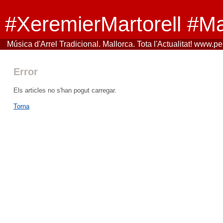
#XeremierMartorell #Ma
Música d'Arrel Tradicional. Mallorca. Tota l'Actualitat! www.
Error
Els articles no s'han pogut carregar.
Torna