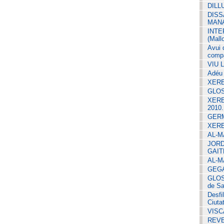
DILL
DISS
MAN
INTE
(Mall
Avui 
compa
VIU 
Adéu 
XERE
GLOSA
XERE
2010.
GERM
XERE
AL-M
JORD
GAIT
AL-M
GEGA
GLOSA
de Sa
Desfi
Ciutat
VISC
REVE