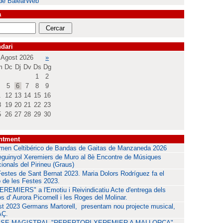
de BalearWeb
a
dari
Agost 2026
»
m
Dc
Dj
Dv
Ds
Dg
1
2
5
6
7
8
9
1
12
13
14
15
16
8
19
20
21
22
23
5
26
27
28
29
30
ntment
men Celtibérico de Bandas de Gaitas de Manzaneda 2026
guinyol Xeremiers de Muro al 8è Encontre de Músiques
cionals del Pirineu (Graus)
estes de Sant Bernat 2023. Maria Dolors Rodríguez fa el
 de les Festes 2023.
EREMIERS" a l'Emotiu i Reivindicatiu Acte d'entrega dels
s d' Aurora Picornell i les Roges del Molinar.
t 2023 Germans Martorell, presentam nou projecte musical,
Ç.
SE MAGISTRAL "REPERTORI XEREMIER A MALLORCA"