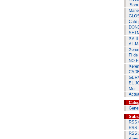
‘Som-
Manel
GLOSA
Cafè 
DONE
SETM
XVII
AL-MA
Xerem
Fi de
NO E
Xere
CADE
GERM
EL J
Mor 
Actua
Categ
Gene
Subs
RSS 
RSS 
RSS 
Atom