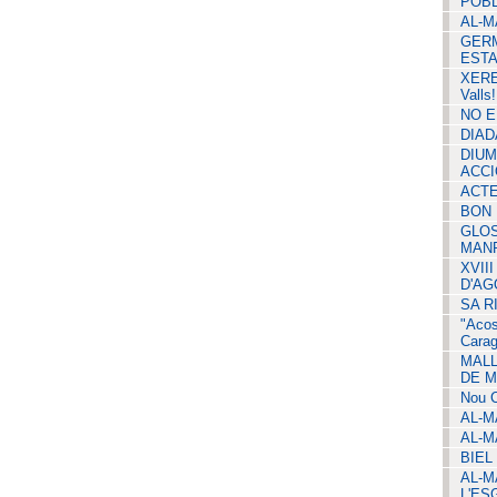
POBL
AL-M
GERM
ESTA
XERE
Valls!
NO E
DIAD
DIUM
ACCI
ACTE
BON 
GLOS
MAN
XVII
D'AG
SA R
"Acos
Carag
MALL
DE M
Nou 
AL-M
AL-M
BIEL
AL-M
L'ES