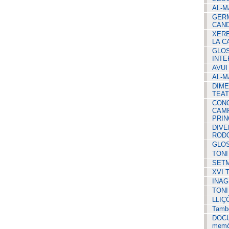
AL-M
GERM
CAND
XERE
LA C
GLOS
INTE
AVUI
AL-M
DIME
TEAT
CONC
CAMP
PRIN
DIVE
ROD
GLOS
TONI
SETM
XVI 
INAG
TONI
LLIÇ
Tamb
DOCU
memòr