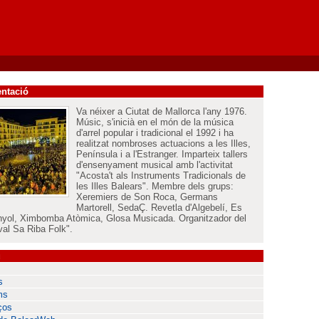
ntació
Va néixer a Ciutat de Mallorca l'any 1976.
Músic, s'inicià en el món de la música
d'arrel popular i tradicional el 1992 i ha
realitzat nombroses actuacions a les Illes,
Península i a l'Estranger. Imparteix tallers
d'ensenyament musical amb l'activitat
"Acosta't als Instruments Tradicionals de
les Illes Balears". Membre dels grups:
Xeremiers de Son Roca, Germans
Martorell, SedaÇ. Revetla d'Algebelí, Es
nyol, Ximbomba Atòmica, Glosa Musicada. Organitzador del
val Sa Riba Folk".
ú
s
ms
ços