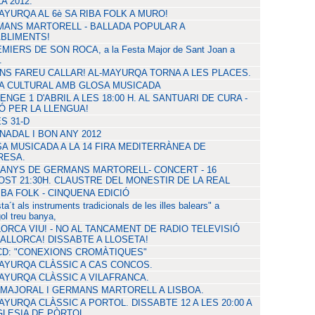
A 2012.
AYURQA AL 6è SA RIBA FOLK A MURO!
ANS MARTORELL - BALLADA POPULAR A
BLIMENTS!
MIERS DE SON ROCA, a la Festa Major de Sant Joan a
.
NS FAREU CALLAR! AL-MAYURQA TORNA A LES PLACES.
A CULTURAL AMB GLOSA MUSICADA
ENGE 1 D'ABRIL A LES 18:00 H. AL SANTUARI DE CURA -
Ó PER LA LLENGUA!
S 31-D
NADAL I BON ANY 2012
A MUSICADA A LA 14 FIRA MEDITERRÀNEA DE
RESA.
I ANYS DE GERMANS MARTORELL- CONCERT - 16
OST 21:30H. CLAUSTRE DEL MONESTIR DE LA REAL
IBA FOLK - CINQUENA EDICIÓ
ta´t als instruments tradicionals de les illes balears" a
ol treu banya,
ORCA VIU! - NO AL TANCAMENT DE RADIO TELEVISIÓ
ALLORCA! DISSABTE A LLOSETA!
CD: "CONEXIONS CROMÀTIQUES"
AYURQA CLÀSSIC A CAS CONCOS.
AYURQA CLÀSSIC A VILAFRANCA.
 MAJORAL I GERMANS MARTORELL A LISBOA.
AYURQA CLÀSSIC A PORTOL. DISSABTE 12 A LES 20:00 A
GLESIA DE PÒRTOL