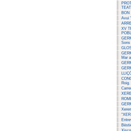
PROT
TEAT
BON 
Avui 
ARREL
XV T
POBL
GERM
Sons 
GLOS
GERM
Mar al
GERMA
GERMA
LLIÇ
CONC
Roig.
Carre
XERE
ROME
GERM
Xerem
"XER
Entre
Bèsti
Xisco