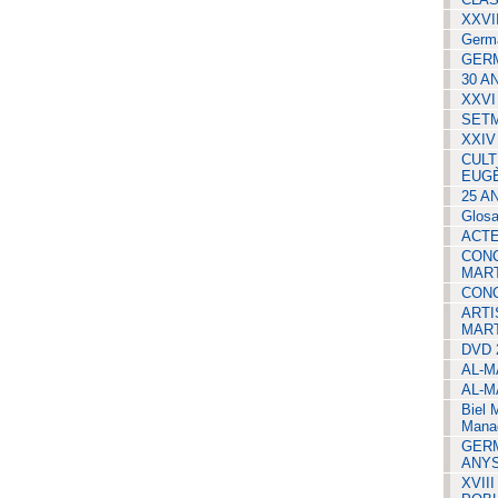
XXVI
Germa
GER
30 A
XXVI
SETM
XXIV
CULT
EUG
25 A
Glosa
ACTE
CONC
MAR
CONC
ARTI
MART
DVD 
AL-M
AL-M
Biel 
Manac
GERM
ANYS
XVII