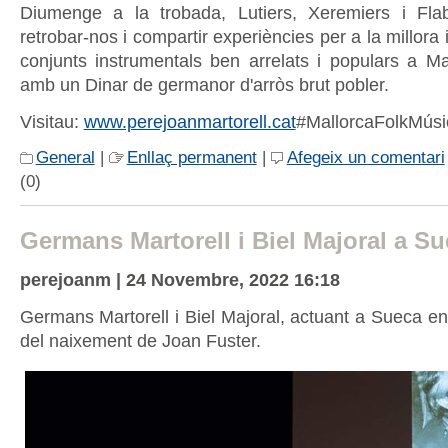
Diumenge a la trobada, Lutiers, Xeremiers i Fla
retrobar-nos i compartir experiències per a la millora 
conjunts instrumentals ben arrelats i populars a M
amb un Dinar de germanor d'arròs brut pobler.
Visitau:
www.perejoanmartorell.cat
#MallorcaFolkMúsi
General
|
Enllaç permanent
|
Afegeix un comentari
(0)
Germans Martorell i Biel Majoral a S
perejoanm | 24 Novembre, 2022 16:18
Germans Martorell i Biel Majoral, actuant a Sueca en
del naixement de Joan Fuster.