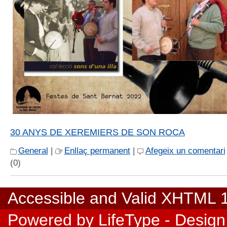
30 ANYS DE XEREMIERS DE SON ROCA
General
|
Enllaç permanent
|
Afegeix un comentari
(0)
Accessible
and Valid
XHTML 1.
Powered by
LifeType
- Design