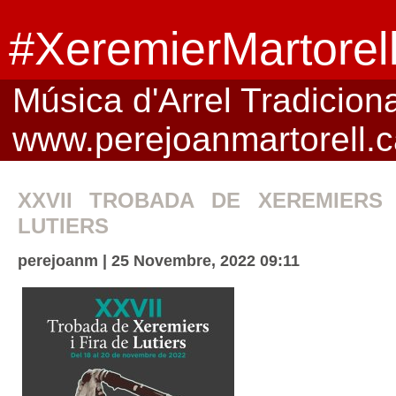
#XeremierMartorel
Música d'Arrel Tradicional
www.perejoanmartorell.c
XXVII TROBADA DE XEREMIERS 
LUTIERS
perejoanm | 25 Novembre, 2022 09:11