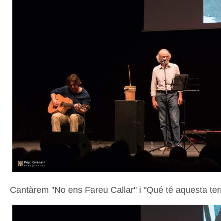
Cantàrem "No ens Fareu Callar" i "Qué té aquesta terr