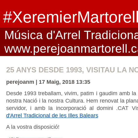
#XeremierMartorel
Música d'Arrel Tradicional
www.perejoanmartorell.c
25 ANYS DESDE 1993, VISITAU LA N
perejoanm | 17 Maig, 2018 13:35
Desde 1993 treballam, vivim, patim i gaudim amb la M
nostra Nació i la nostra Cultura. Hem renovat la pla
servidor, i amb la incorporació al domini .CAT Vi
d'Arrel Tradicional de les Illes Balears
A la vostra disposició!