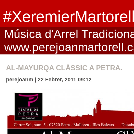
#XeremierMartorel
Música d'Arrel Tradicional
www.perejoanmartorell.c
AL-MAYURQA CLÀSSIC A PETRA.
perejoanm | 22 Febrer, 2011 09:12