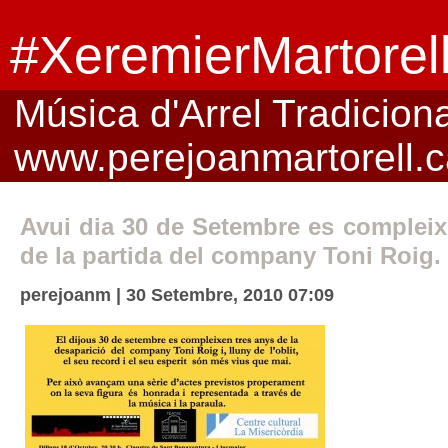
#XeremierMartorel
Música d'Arrel Tradicional
www.perejoanmartorell.c
Avui dia 30 de Setembre es compleix
de la partida del company Toni Roig.
perejoanm | 30 Setembre, 2010 07:09