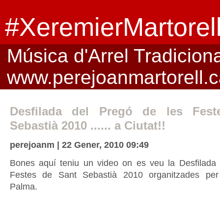
#XeremierMartorel
Música d'Arrel Tradicional
www.perejoanmartorell.c
Desfilada del Pregó de les Fes
Sebastià 2010 ...... a Ciutat!!
perejoanm | 22 Gener, 2010 09:49
Bones aquí teniu un video on es veu la Desfilada
Festes de Sant Sebastià 2010 organitzades per
Palma.