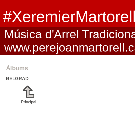
#XeremierMartorel
Música d'Arrel Tradicional
www.perejoanmartorell.c
Àlbums
BELGRAD
Principal